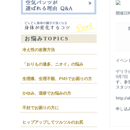
開催日時：
お悩みTOPICS
冷え性の改善方法
イベン
「おりもの過多、ニオイ」の悩み
ゲリラ
9月7
生理痛、生理不順、PMSでお困りの方
す。参
スタジ
かゆみ、湿疹でお悩みの方
http://
不妊でお困りの方に
申し込みは 
ヒップアップしてツルツルのお尻