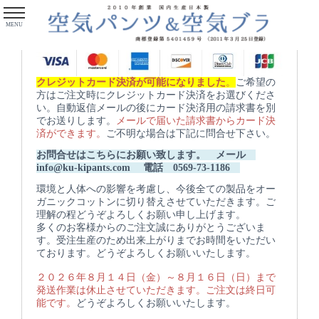
MENU
クレジットカード決済が可能になりました
。
ご希望の
方はご注文時にクレジットカード決済をお選びくださ
い。自動返信メールの後にカード決済用の請求書を別
でお送りします。
メールで届いた請求書からカード決
済ができます。
ご不明な場合は下記に問合せ下さい。
お問合せはこちらにお願い致します。 メール
info@ku-kipants.com
電話 0569-73-1186
環境と人体への影響を考慮し、今後全ての製品をオー
ガニックコットンに切り替えさせていただきます。ご
理解の程どうぞよろしくお願い申し上げます。
多くのお客様からのご注文誠にありがとうございま
す。受注生産のため出来上がりまでお時間をいただい
ております。どうぞよろしくお願いいたします。
２０２６年８月１４日（金）～８月１６日（日）まで
発送作業は休止させていただきます。ご注文は終日可
能です。
どうぞよろしくお願いいたします。