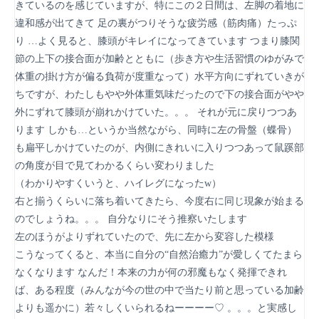
きているのを感じていますが、特にこの２日間は、左脚の着地に
違和感が出てきて 足の裏がつりそうな疲労感（筋肉痛）たっぷ
り …よく見ると、膝頭がキレイになってきています つまり膝関
節の上下の接合面が加齢とともに（歩き方や生活習慣のゆがみで
体重の掛け方が偏る負荷が度重なって）水平方向にずれていきが
ちですが、わたしもやや外体重気味だったので下の接合面がやや
外にずれて膝頭が崩れかけていた。。。 それが元に戻りつつあ
ります しかも…というか当然ながら、同時に左の骨盤（蝶骨）
も扁平しかけていたのが、内側にきれいに入りつつあって鼠蹊部
の角度が目で見てわかるくらい変わりました
（わかりやすくいうと、ハイレグになったw）
右と揃うくらいに落ち着いてきたら、今度右に同じ現象が始まる
のでしょうね。。。 自分なりにそう推察いたします
左のほうがよりずれていたので、先に左から変容した模様
こうなってくると、本当に自分の“自然治癒力”が愛しくてたまら
なくなります なんだ！本来の力が何の邪魔もなく発揮できれ
ば、ある程度（みんなが今の世の中で当たり前と思っている加齢
よりも遥かに）若々しくいられるねーーーー♡ 。。。と実感し