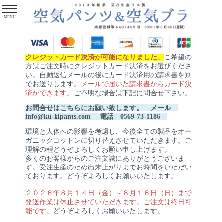
MENU
クレジットカード決済が可能になりました
。
ご希望の
方はご注文時にクレジットカード決済をお選びくださ
い。自動返信メールの後にカード決済用の請求書を別
でお送りします。
メールで届いた請求書からカード決
済ができます。
ご不明な場合は下記に問合せ下さい。
お問合せはこちらにお願い致します。 メール
info@ku-kipants.com
電話 0569-73-1186
環境と人体への影響を考慮し、今後全ての製品をオー
ガニックコットンに切り替えさせていただきます。ご
理解の程どうぞよろしくお願い申し上げます。
多くのお客様からのご注文誠にありがとうございま
す。受注生産のため出来上がりまでお時間をいただい
ております。どうぞよろしくお願いいたします。
２０２６年８月１４日（金）～８月１６日（日）まで
発送作業は休止させていただきます。ご注文は終日可
能です。
どうぞよろしくお願いいたします。