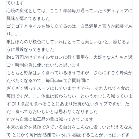
ています
心境の変化としては、ここ１年弱毎月通っていたペディキュアに
興味が薄れてきました
ゴテゴテとネイルを飾り立てるのは、自己満足と言うか武装であ
り。。。
爪はほんのり桜色にしていればとっても美しいな♪と、感じるよ
うに最近なってきました
約１万円かけてネイルサロンに行く費用を、大好きな人たちと過
ごす時間の為に使いたいなと思います
もともと野菜はよく食べているほうですが、さらにすごく野菜が
たべたくなるので、毎日salonで合間時間に
ざくざく切ってスープにしています だから、それ入れて４食の
毎日ですが。。。体重は変わらない、というかむしろ減っていま
す 加工食品を食べることにあまり抵抗がないタイプですが、た
だ、食べてもおいしいとは思わなくなりました
だから自然に加工品の量は減ってきています
本来の自分を発揮できている自分をこんなに愛しいと思えるなん
て とにかく毎日が感謝でいっぱい感謝することがいっぱいすぎ