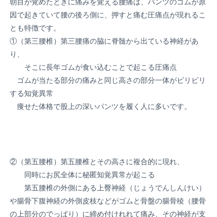
朝目が覚めたときに痛みを覚える腰痛は、パンツのゴムが原
因で起きていて腰の後ろ側に、押すと痛む圧痛点が現れるこ
とも特徴です。
①（第三腰椎）第三腰痛の脇に脊髄から出ている神経があ
り、
そこに長年ゴムが食い込むことで起こる圧痛点
ゴムが当たる部分の痛みと同じ高さの部分一体がビリビリ
する知覚異常
痩せた体格で股上の深いパンツを履く人に多いです。
②（第五腰椎）第五腰椎とその高さに複合的に現れ、
同時にお尻全体に秘匿知覚異常が起こる
第五腰椎の外側にある上臀神経（じょうでんしんけい）
や腸骨下腹神経の外側皮枝などがゴムと骨盤の腸骨稜（腰骨
の上部分のでっぱり）に締め付けれれて痛み、その神経が支