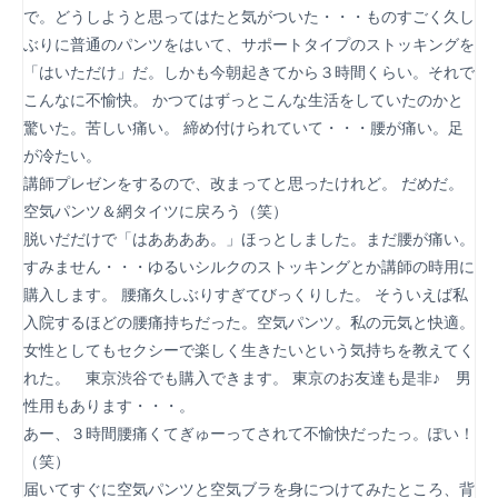
で。どうしようと思ってはたと気がついた・・・ものすごく久し
ぶりに普通のパンツをはいて、サポートタイプのストッキングを
「はいただけ」だ。しかも今朝起きてから３時間くらい。それで
こんなに不愉快。 かつてはずっとこんな生活をしていたのかと
驚いた。苦しい痛い。 締め付けられていて・・・腰が痛い。足
が冷たい。
講師プレゼンをするので、改まってと思ったけれど。 だめだ。
空気パンツ＆網タイツに戻ろう（笑）
脱いだだけで「はああああ。」ほっとしました。まだ腰が痛い。
すみません・・・ゆるいシルクのストッキングとか講師の時用に
購入します。 腰痛久しぶりすぎてびっくりした。 そういえば私
入院するほどの腰痛持ちだった。空気パンツ。私の元気と快適。
女性としてもセクシーで楽しく生きたいという気持ちを教えてく
れた。 東京渋谷でも購入できます。 東京のお友達も是非♪ 男
性用もあります・・・。
あー、３時間腰痛くてぎゅーってされて不愉快だったっ。ぽい！
（笑）
届いてすぐに空気パンツと空気ブラを身につけてみたところ、背